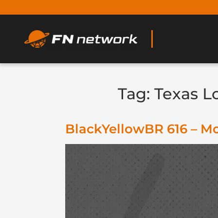
Tag:
Texas L
BlackYellowBR 616 – Mo