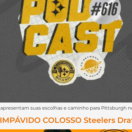
 apresentam suas escolhas e caminho para Pittsburgh no
 IMPÁVIDO COLOSSO Steelers Dra