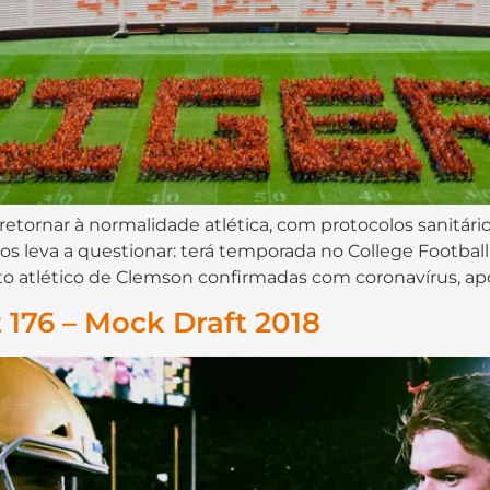
etornar à normalidade atlética, com protocolos sanitári
s leva a questionar: terá temporada no College Football 
atlético de Clemson confirmadas com coronavírus, após
176 – Mock Draft 2018