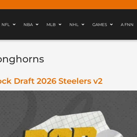
NFL
NBA
MLB
NHL
GAMES
A FNN
onghorns
ck Draft 2026 Steelers v2