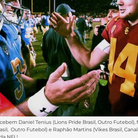
cebem Daniel Tenius (Lions Pride Brasil, Outro Futebol),
asil, Outro Futebol) e Raphão Martins (Vikes Brasil, Cana
 da NFL!