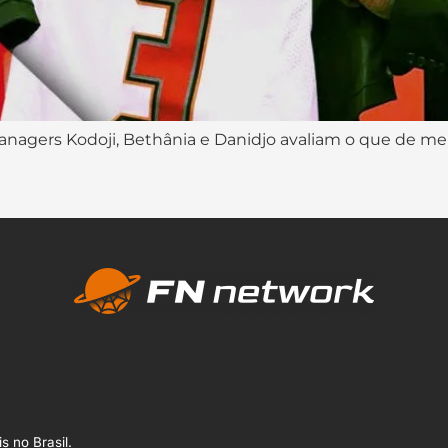
anagers Kodoji, Bethânia e Danidjo avaliam o que de mel
s no Brasil.