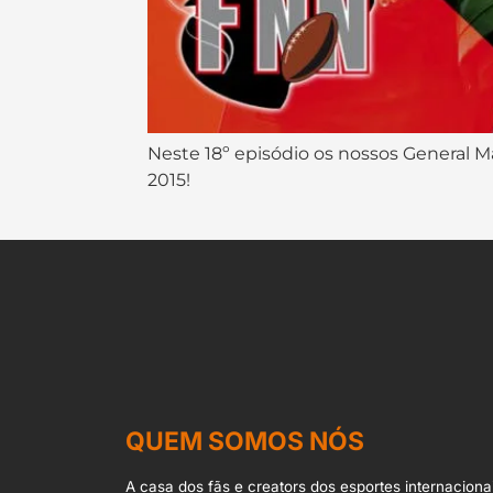
Neste 18º episódio os nossos General M
2015!
QUEM SOMOS NÓS
A casa dos fãs e creators dos esportes internacionai