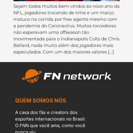
Sejam todos muitos bem-vindos ao novo ano da
NFL, jogadores trocando de time e um março
maluco na corrida por free agents mesmo com
a pandemia do Coronavírus. Muitos torcedores
não esperavam uma offseason tão
movimentada para o Indianapolis Colts de Chris
Ballard, nada muito além dos jogadores mais
especulados. Com um dos maiores valores […]
QUEM SOMOS NÓS
A casa dos fãs e creators dos
esportes internacionais no Brasil.
O FNN que você ama, como você
nunca viu.