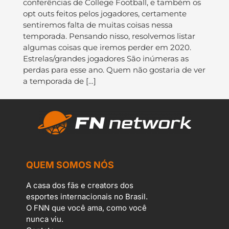
conferências de College Football, e também os
opt outs feitos pelos jogadores, certamente
sentiremos falta de muitas coisas nessa
temporada. Pensando nisso, resolvemos listar
algumas coisas que iremos perder em 2020.
Estrelas/grandes jogadores São inúmeras as
perdas para esse ano. Quem não gostaria de ver
a temporada de […]
QUEM SOMOS NÓS
A casa dos fãs e creators dos
esportes internacionais no Brasil.
O FNN que você ama, como você
nunca viu.