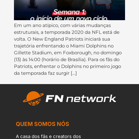
Em um ano atípico, com várias mudanças
estruturais, a temporada 2020 da NFL está de
volta. O New England Patriots iniciará sua
trajetória enfrentando o Miami Dolphins no
Gillette Stadium, em Foxborough, no domingo
(13) às 14:00 (horário de Brasília). Para os fãs do
Patriots, enfrentar o Dolphins no primeiro jogo
da temporada faz surgir […]
QUEM SOMOS NÓS
A casa dos fãs e creators dos