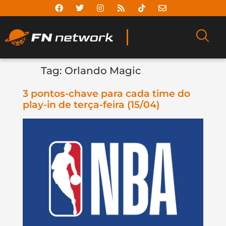
Tag:
Orlando Magic
3 pontos-chave para cada time do
play-in de terça-feira (15/04)