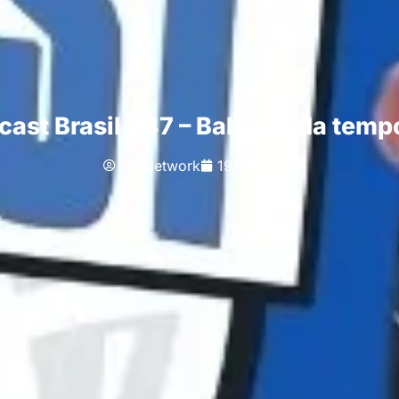
cast Brasil #47 – Balanço da temp
FN Network
19/04/2022