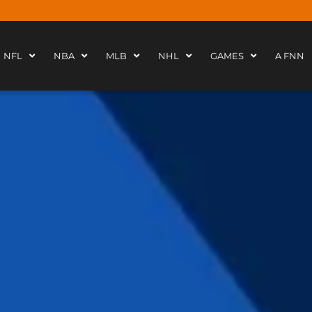
NFL
NBA
MLB
NHL
GAMES
A FNN