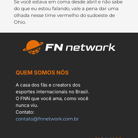
Se você estava em coma desde abril e não sabe
do que eu estou falando, vale a pena dar uma
olhada nesse time vermelho do sudoeste de
Ohio.
QUEM SOMOS NÓS
A casa dos fãs e creators dos
esportes internacionais no Brasil.
O FNN que você ama, como você
nunca viu.
Contato:
contato@fnnetwork.com.br