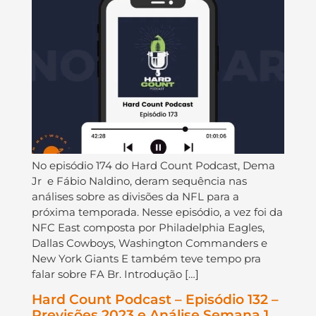
No episódio 174 do ⁠⁠⁠⁠⁠⁠⁠⁠⁠⁠⁠⁠⁠⁠⁠⁠⁠⁠Hard Count Podcast⁠⁠⁠⁠⁠⁠⁠⁠⁠⁠⁠⁠⁠⁠⁠⁠⁠⁠, ⁠⁠⁠⁠⁠⁠⁠⁠⁠⁠⁠⁠⁠⁠⁠⁠⁠⁠Dema
Jr⁠⁠⁠⁠⁠⁠ ⁠⁠⁠⁠⁠⁠⁠⁠⁠⁠⁠ e ⁠⁠⁠⁠⁠⁠⁠⁠⁠⁠⁠⁠⁠⁠⁠⁠⁠⁠Fábio Naldino⁠⁠⁠⁠⁠⁠⁠⁠⁠⁠⁠⁠⁠⁠⁠⁠⁠, deram sequência nas
análises sobre as divisões da NFL para a
próxima temporada. Nesse episódio, a vez foi da
NFC East composta por Philadelphia Eagles,
Dallas Cowboys, Washington Commanders e
New York Giants E também teve tempo pra
falar sobre FA Br. Introdução […]
Hard Count Podcast – Episódio 132 –
Previsões 2023 e Análise Semana 1