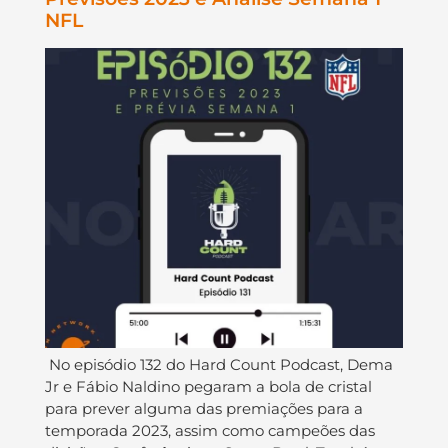
NFL
No episódio 132 do ⁠⁠⁠⁠⁠Hard Count Podcast⁠⁠⁠⁠⁠, ⁠⁠⁠⁠⁠Dema
Jr⁠⁠⁠⁠⁠ e ⁠⁠⁠⁠⁠Fábio Naldino⁠⁠⁠⁠ pegaram a bola de cristal
para prever alguma das premiações para a
temporada 2023, assim como campeões das