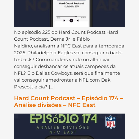
⁠⁠⁠⁠⁠⁠⁠⁠⁠⁠⁠⁠⁠⁠⁠⁠⁠No episódio 225 do ⁠⁠⁠⁠⁠⁠⁠⁠⁠⁠⁠⁠⁠⁠⁠⁠⁠⁠Hard Count Podcast⁠⁠⁠⁠⁠⁠⁠⁠⁠⁠⁠⁠⁠⁠⁠⁠⁠⁠,Hard
Count Podcast⁠⁠⁠⁠⁠⁠⁠⁠⁠⁠⁠⁠⁠⁠⁠⁠⁠⁠, ⁠⁠⁠⁠⁠⁠⁠⁠⁠⁠⁠⁠⁠⁠⁠⁠⁠⁠Dema Jr⁠⁠⁠⁠⁠⁠ ⁠⁠⁠⁠⁠⁠⁠⁠⁠⁠⁠ e Fábio
Naldino⁠⁠⁠⁠⁠⁠⁠⁠⁠⁠⁠⁠⁠⁠, ⁠⁠⁠⁠⁠⁠⁠⁠⁠⁠⁠⁠⁠⁠analisam a NFC East para a temporada
2025. Philadelphia Eagles vai conseguir o back-
to-back? Commanders vindo no all-in vai
conseguir desbancar os atuais campeões da
NFL? E o Dallas Cowboys, será que finalmente
vai conseguir amedrontar a NFL com Dak
Prescott e cia? […]
Hard Count Podcast – Episódio 174 –
Análise divisões – NFC East