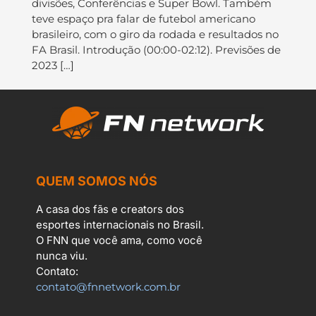
divisões, Conferências e Super Bowl. Também
teve espaço pra falar de futebol americano
brasileiro, com o giro da rodada e resultados no
FA Brasil. Introdução (00:00-02:12). Previsões de
2023 […]
QUEM SOMOS NÓS
A casa dos fãs e creators dos
esportes internacionais no Brasil.
O FNN que você ama, como você
nunca viu.
Contato:
contato@fnnetwork.com.br