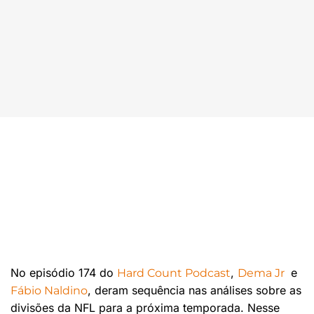
No episódio 174 do
,
e
⁠⁠⁠⁠⁠⁠⁠⁠⁠⁠⁠⁠⁠⁠⁠⁠⁠⁠Hard Count Podcast⁠⁠⁠⁠⁠⁠⁠⁠⁠⁠⁠⁠⁠⁠⁠⁠⁠⁠
⁠⁠⁠⁠⁠⁠⁠⁠⁠⁠⁠⁠⁠⁠⁠⁠⁠⁠Dema Jr⁠⁠⁠⁠⁠⁠ ⁠⁠⁠⁠⁠⁠⁠⁠⁠⁠⁠
⁠⁠⁠, deram sequência nas análises sobre as
⁠⁠⁠⁠⁠⁠⁠⁠⁠⁠⁠⁠⁠⁠Fábio Naldino⁠⁠⁠⁠⁠⁠⁠⁠⁠⁠⁠⁠⁠⁠
divisões da NFL para a próxima temporada. Nesse