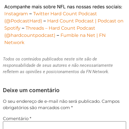
Acompanhe mais sobre NFL nas nossas redes sociais:
–
⁠⁠⁠⁠⁠⁠⁠⁠⁠⁠⁠⁠⁠⁠⁠⁠⁠Instagram⁠⁠⁠⁠⁠⁠⁠⁠⁠⁠⁠⁠⁠⁠⁠⁠⁠
⁠⁠⁠⁠⁠⁠⁠⁠⁠⁠⁠⁠⁠⁠⁠⁠⁠Twitter Hard Count Podcast
–
(@PodcastHard)⁠⁠⁠⁠⁠⁠⁠⁠⁠⁠⁠⁠⁠⁠⁠⁠⁠
⁠⁠⁠⁠⁠⁠⁠⁠⁠⁠⁠⁠⁠⁠⁠⁠⁠Hard Count Podcast | Podcast on
–
Spotify⁠⁠⁠⁠⁠⁠⁠⁠⁠⁠⁠⁠⁠⁠⁠⁠⁠
⁠⁠⁠⁠⁠⁠⁠⁠⁠⁠⁠⁠⁠⁠⁠⁠⁠Threads – Hard Count Podcast
–
(@hardcountpodcast)⁠⁠⁠⁠⁠⁠⁠⁠⁠⁠⁠⁠⁠⁠⁠⁠
⁠⁠⁠⁠⁠⁠⁠⁠⁠⁠⁠⁠⁠⁠⁠⁠Fumble na Net | FN
Network⁠⁠⁠⁠⁠⁠⁠
Todos os conteúdos publicados neste site são de
responsabilidade de seus autores e não necessariamente
refletem as opiniões e posicionamentos da FN Network.
Deixe um comentário
O seu endereço de e-mail não será publicado.
Campos
obrigatórios são marcados com
*
Comentário
*