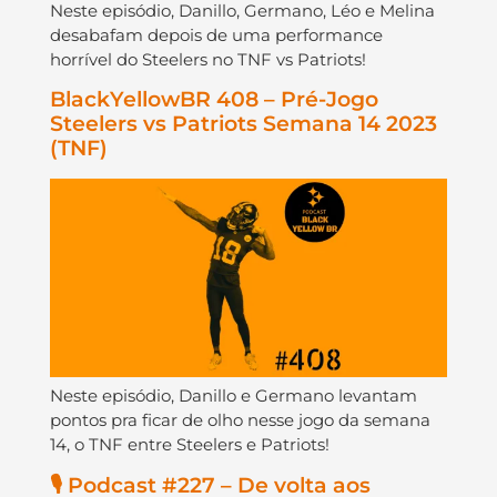
Neste episódio, Danillo, Germano, Léo e Melina
desabafam depois de uma performance
horrível do Steelers no TNF vs Patriots!
BlackYellowBR 408 – Pré-Jogo
Steelers vs Patriots Semana 14 2023
(TNF)
Neste episódio, Danillo e Germano levantam
pontos pra ficar de olho nesse jogo da semana
14, o TNF entre Steelers e Patriots!
🎙️ Podcast #227 – De volta aos