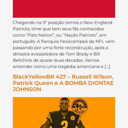
Chegando na 5ª posição temos o New England
Patriots, time que tem seus fãs conhecidos
como “Pats Nation”, ou “Nação Patriots”, em
português. A franquia hexacampeã da NFL vem
passando por uma forte reconstrução, após a
dinastia avassaladora de Tom Brady e Bill
Belichick de quase duas décadas. Vamos
entender como uma tragédia americana e […]
BlackYellowBR 427 – Russell Wilson,
Patrick Queen e A BOMBA DIONTAE
JOHNSON