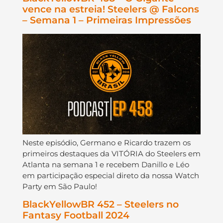
vence na estreia! Steelers @ Falcons
– Semana 1 – Primeiras Impressões
Neste episódio, Germano e Ricardo trazem os
primeiros destaques da VITÓRIA do Steelers em
Atlanta na semana 1 e recebem Danillo e Léo
em participação especial direto da nossa Watch
Party em São Paulo!
BlackYellowBR 452 – Steelers no
Fantasy Football 2024