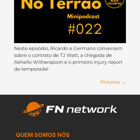
Neste episódio, Ricardo e Germano conversam
sobre o contrato de TJ Watt, a chegada de
Akhello Witherspoon e o primeiro injury report
da temporada!
Próximo
→
QUEM SOMOS NÓS