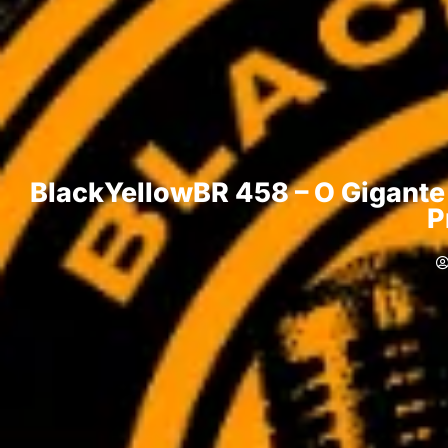
BlackYellowBR 458 – O Gigante 
P