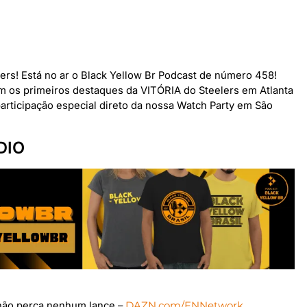
lers! Está no ar o Black Yellow Br Podcast de número 458!
m os primeiros destaques da VITÓRIA do Steelers em Atlanta
rticipação especial direto da nossa Watch Party em São
DIO
não perca nenhum lance –
DAZN.com/FNNetwork