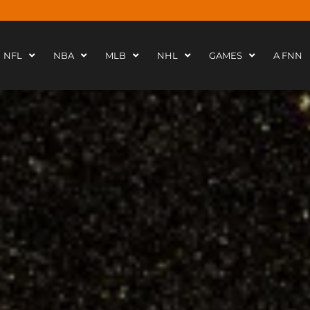
NFL
NBA
MLB
NHL
GAMES
A FNN