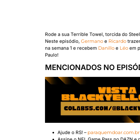
Rode a sua Terrible Towel, torcida do Stee
Neste episódio,
Germano
e
Ricardo
traze
na semana 1 e recebem
Danillo
e
Léo
em pa
Paulo!
MENCIONADOS NO EPISÓ
Ajude o RS! –
paraquemdoar.com.br
Assine o NFL Game Pass no DAZN e 