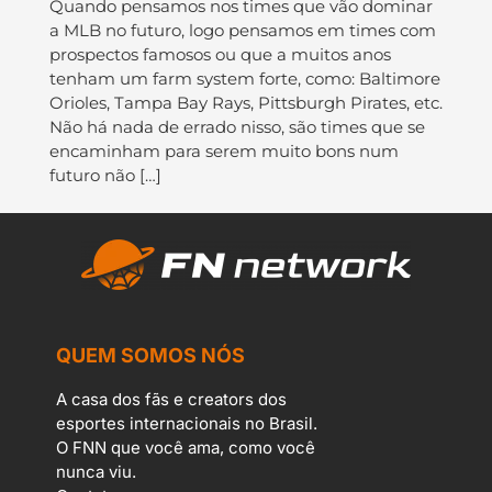
Quando pensamos nos times que vão dominar
a MLB no futuro, logo pensamos em times com
prospectos famosos ou que a muitos anos
tenham um farm system forte, como: Baltimore
Orioles, Tampa Bay Rays, Pittsburgh Pirates, etc.
Não há nada de errado nisso, são times que se
encaminham para serem muito bons num
futuro não […]
QUEM SOMOS NÓS
A casa dos fãs e creators dos
esportes internacionais no Brasil.
O FNN que você ama, como você
nunca viu.