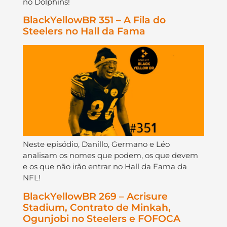
no Dolphins!
BlackYellowBR 351 – A Fila do
Steelers no Hall da Fama
Neste episódio, Danillo, Germano e Léo
analisam os nomes que podem, os que devem
e os que não irão entrar no Hall da Fama da
NFL!
BlackYellowBR 269 – Acrisure
Stadium, Contrato de Minkah,
Ogunjobi no Steelers e FOFOCA