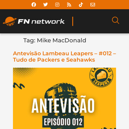
Tag:
Mike MacDonald
Antevisão Lambeau Leapers – #012 –
Tudo de Packers e Seahawks