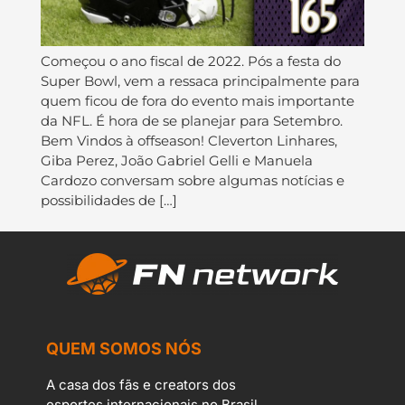
Começou o ano fiscal de 2022. Pós a festa do
Super Bowl, vem a ressaca principalmente para
quem ficou de fora do evento mais importante
da NFL. É hora de se planejar para Setembro.
Bem Vindos à offseason! Cleverton Linhares,
Giba Perez, João Gabriel Gelli e Manuela
Cardozo conversam sobre algumas notícias e
possibilidades de […]
QUEM SOMOS NÓS
A casa dos fãs e creators dos
esportes internacionais no Brasil.