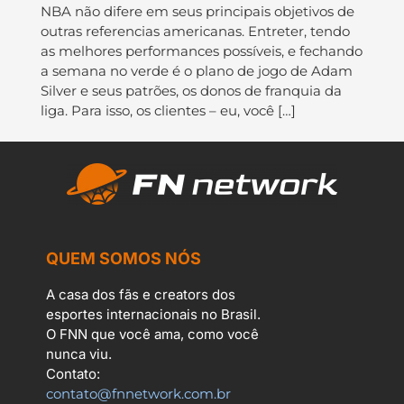
NBA não difere em seus principais objetivos de
outras referencias americanas. Entreter, tendo
as melhores performances possíveis, e fechando
a semana no verde é o plano de jogo de Adam
Silver e seus patrões, os donos de franquia da
liga. Para isso, os clientes – eu, você […]
QUEM SOMOS NÓS
A casa dos fãs e creators dos
esportes internacionais no Brasil.
O FNN que você ama, como você
nunca viu.
Contato:
contato@fnnetwork.com.br