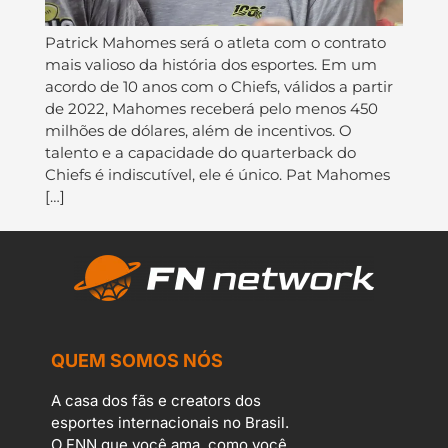
Patrick Mahomes será o atleta com o contrato
mais valioso da história dos esportes. Em um
acordo de 10 anos com o Chiefs, válidos a partir
de 2022, Mahomes receberá pelo menos 450
milhões de dólares, além de incentivos. O
talento e a capacidade do quarterback do
Chiefs é indiscutível, ele é único. Pat Mahomes
[…]
QUEM SOMOS NÓS
A casa dos fãs e creators dos
esportes internacionais no Brasil.
O FNN que você ama, como você