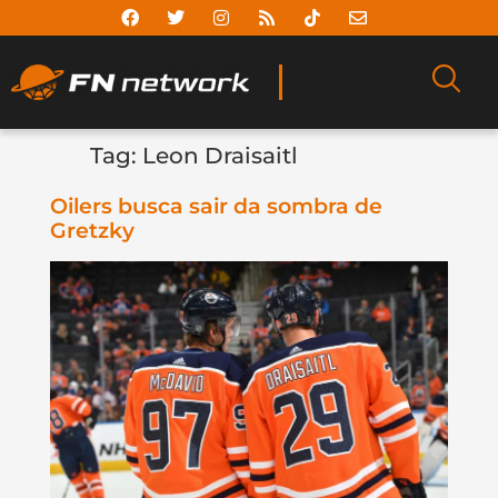
Tag:
Leon Draisaitl
Oilers busca sair da sombra de
Gretzky