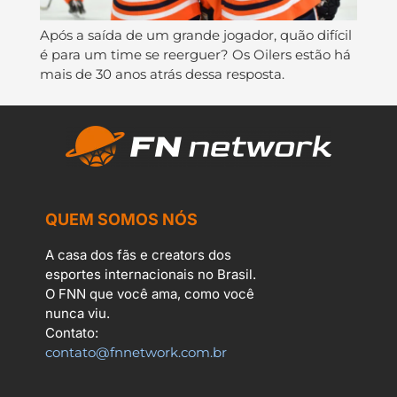
Após a saída de um grande jogador, quão difícil
é para um time se reerguer? Os Oilers estão há
mais de 30 anos atrás dessa resposta.
QUEM SOMOS NÓS
A casa dos fãs e creators dos
esportes internacionais no Brasil.
O FNN que você ama, como você
nunca viu.
Contato:
contato@fnnetwork.com.br