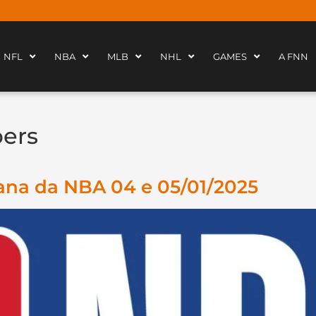
NFL
NBA
MLB
NHL
GAMES
A FNN
pers
ana da NBA 04 e 05/01/2025