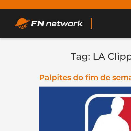
Tag:
LA Clip
Palpites do fim de sem