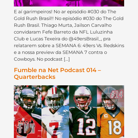
E aí garimpeiros! No ar episódio #030 do The
Gold Rush Brasil!! No episódio #030 do The Gold
Rush Brasil. Thiago Murta, Jailson Carvalho
convidaram Fefe Barreto da NFL Luluzinha
Club e Lucas Texeira do @49ersBrasil_, pra
relatarem sobre a SEMANA 6: 49ers Vs. Redskins
e a nossa preview da SEMANA 7 contra o
Cowboys. No podcast […]
Fumble na Net Podcast 014 –
Quarterbacks