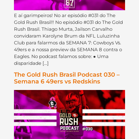
E aí garimpeiros! No ar episódio #031 do The
Gold Rush Brasil!! No episódio #031 do The Gold
Rush Brasil. Thiago Murta, Jailson Carvalho
convidaram Karolyne Brum da NFL Luluzinha
Club para falarmos da SEMANA 7: Cowboys Vs.
49ers e a nossa preview da SEMANA 8 contra o
Eagles. No podcast falamos sobre: ● Uma
disparidade […]
The Gold Rush Brasil Podcast 030 –
Semana 6 49ers vs Redskins