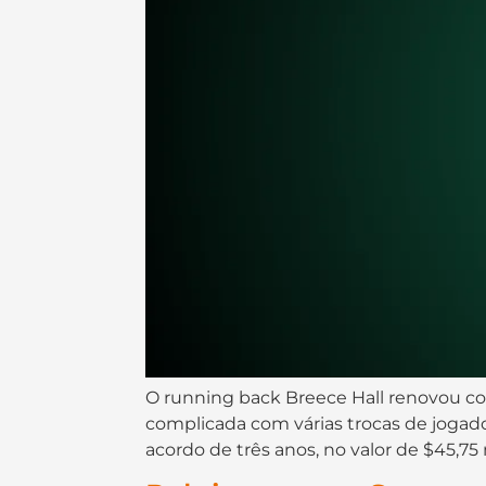
O running back Breece Hall renovou c
complicada com várias trocas de jogad
acordo de três anos, no valor de $45,7