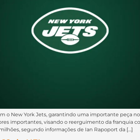
om o New York Jets, garantindo uma importante peça 
ores importantes, visando o reerguimento da franquia 
5 milhões, segundo informações de Ian Rapoport da […]