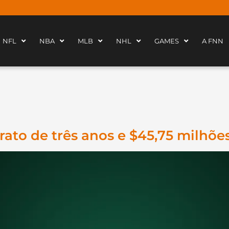
NFL
NBA
MLB
NHL
GAMES
A FNN
rato de três anos e $45,75 milhõe