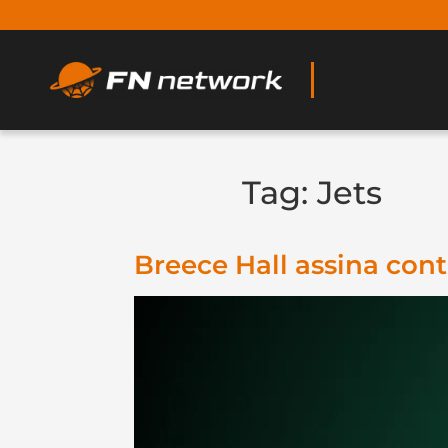
Tag:
Jets
Breece Hall assina cont