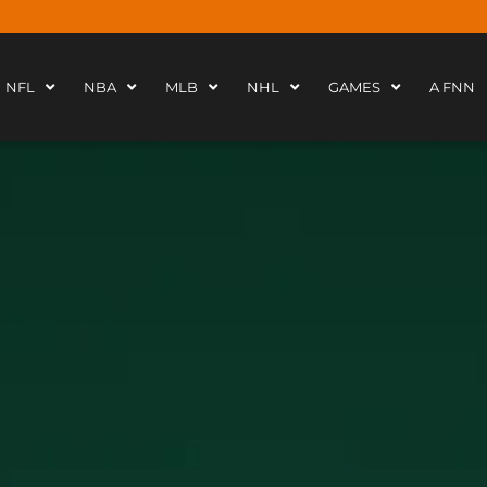
NFL
NBA
MLB
NHL
GAMES
A FNN