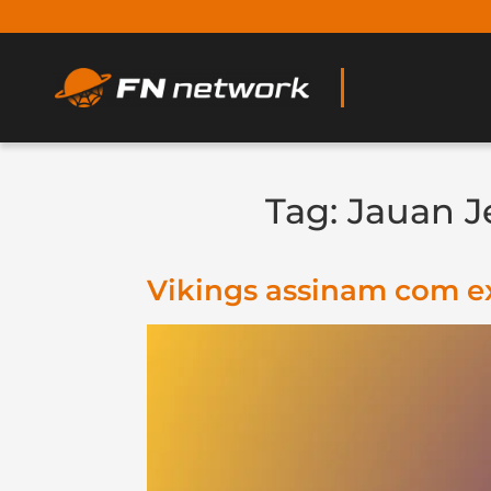
Tag:
Jauan J
Vikings assinam com e