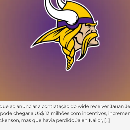
que ao anunciar a contratação do wide receiver Jauan J
 pode chegar a US$ 13 milhões com incentivos, increm
ockenson, mas que havia perdido Jalen Nailor, […]