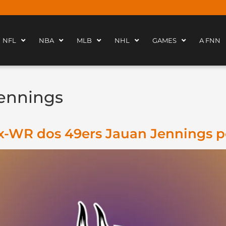
NFL
NBA
MLB
NHL
GAMES
A FNN
ennings
x-WR dos 49ers Jauan Jennings p