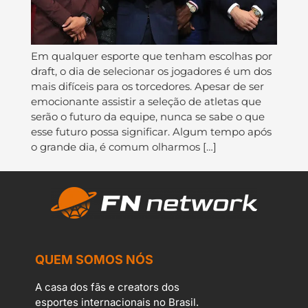
Em qualquer esporte que tenham escolhas por
draft, o dia de selecionar os jogadores é um dos
mais difíceis para os torcedores. Apesar de ser
emocionante assistir a seleção de atletas que
serão o futuro da equipe, nunca se sabe o que
esse futuro possa significar. Algum tempo após
o grande dia, é comum olharmos […]
QUEM SOMOS NÓS
A casa dos fãs e creators dos
esportes internacionais no Brasil.