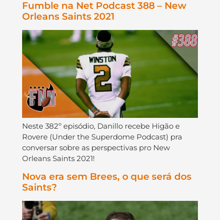
Fumble na Net Podcast 388 – New
Orleans Saints 2021
Neste 382º episódio, Danillo recebe Higão e
Rovere (Under the Superdome Podcast) pra
conversar sobre as perspectivas pro New
Orleans Saints 2021!
Nova era sem Brees, o que será dos
Saints?