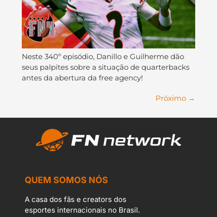
Neste 340º episódio, Danillo e Guilherme dão
seus palpites sobre a situação de quarterbacks
antes da abertura da free agency!
Próximo
→
QUEM SOMOS NÓS
A casa dos fãs e creators dos
esportes internacionais no Brasil.