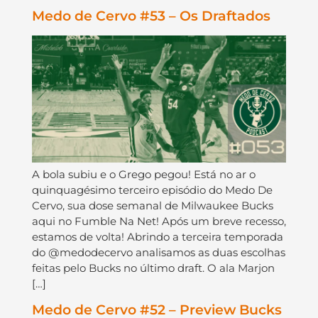
Medo de Cervo #53 – Os Draftados
A bola subiu e o Grego pegou! Está no ar o
quinquagésimo terceiro episódio do Medo De
Cervo, sua dose semanal de Milwaukee Bucks
aqui no Fumble Na Net! Após um breve recesso,
estamos de volta! Abrindo a terceira temporada
do @medodecervo analisamos as duas escolhas
feitas pelo Bucks no último draft. O ala Marjon
[…]
Medo de Cervo #52 – Preview Bucks