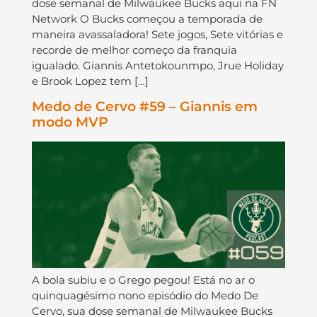
dose semanal de Milwaukee Bucks aqui na FN
Network O Bucks começou a temporada de
maneira avassaladora! Sete jogos, Sete vitórias e
recorde de melhor começo da franquia
igualado. Giannis Antetokounmpo, Jrue Holiday
e Brook Lopez tem […]
Medo de Cervo #59 – Giannis em
modo MVP
A bola subiu e o Grego pegou! Está no ar o
quinquagésimo nono episódio do Medo De
Cervo, sua dose semanal de Milwaukee Bucks