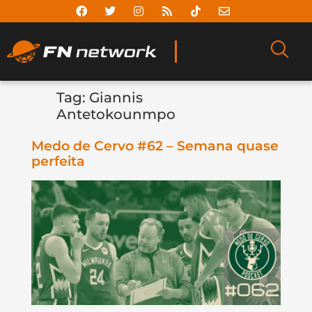
Tag:
Giannis
Antetokounmpo
Medo de Cervo #62 – Semana quase
perfeita