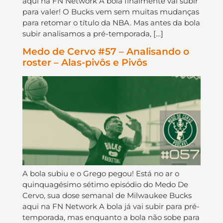
aqui na FN Network A bola finalmente vai subir
para valer! O Bucks vem sem muitas mudanças
para retomar o título da NBA. Mas antes da bola
subir analisamos a pré-temporada, […]
Medo de Cervo #57 – Analisando o
roster – Alas-pivôs e Pivôs
A bola subiu e o Grego pegou! Está no ar o
quinquagésimo sétimo episódio do Medo De
Cervo, sua dose semanal de Milwaukee Bucks
aqui na FN Network A bola já vai subir para pré-
temporada, mas enquanto a bola não sobe para