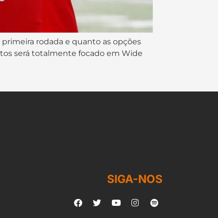
a primeira rodada e quanto as opções
entos será totalmente focado em Wide
SIGA-NOS