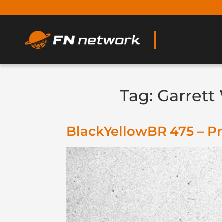
Tag:
Garrett
BlackYellowBR 475 – Pr