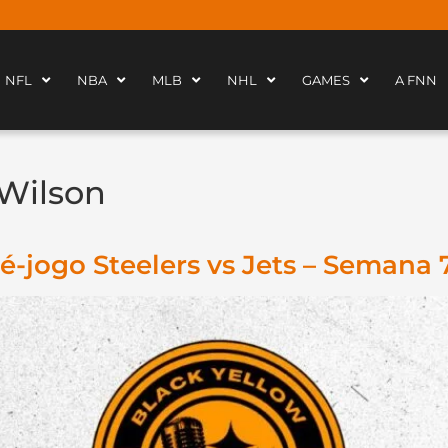
NFL
NBA
MLB
NHL
GAMES
A FNN
 Wilson
é-jogo Steelers vs Jets – Semana 