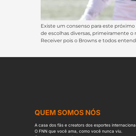
Existe um consenso para este próximo D
de escolhas diversas, primeiramente o
Receiver pois o Browns e todos entend
QUEM SOMOS NÓS
A casa dos fãs e creators dos esportes internacionai
O FNN que você ama, como você nunca viu.