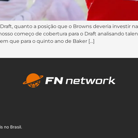
raft, quanto a posição que o Browns deveria investir n
 nosso começo de cobertura para o Draft analisando tal
em que para o quinto ano de Baker […]
s no Brasil.