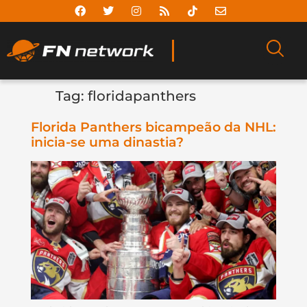
Tag:
floridapanthers
Florida Panthers bicampeão da NHL:
inicia-se uma dinastia?