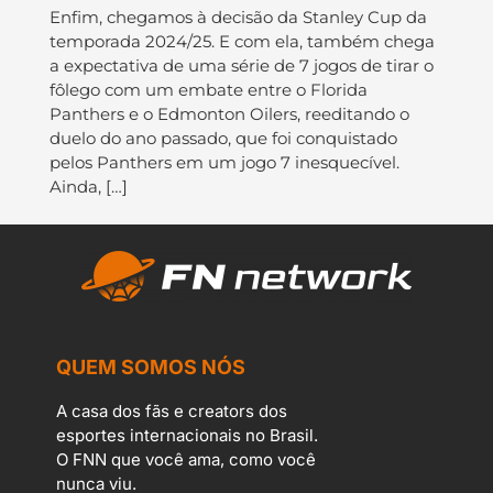
Enfim, chegamos à decisão da Stanley Cup da
temporada 2024/25. E com ela, também chega
a expectativa de uma série de 7 jogos de tirar o
fôlego com um embate entre o Florida
Panthers e o Edmonton Oilers, reeditando o
duelo do ano passado, que foi conquistado
pelos Panthers em um jogo 7 inesquecível.
Ainda, […]
QUEM SOMOS NÓS
A casa dos fãs e creators dos
esportes internacionais no Brasil.
O FNN que você ama, como você
nunca viu.