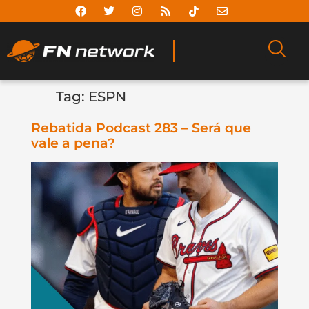
Tag:
ESPN
Rebatida Podcast 283 – Será que
vale a pena?