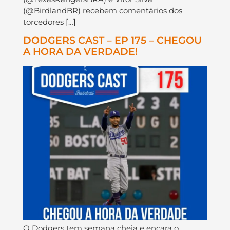
(@BirdlandBR) recebem comentários dos
torcedores […]
DODGERS CAST – EP 175 – CHEGOU
A HORA DA VERDADE!
O Dodgers tem semana cheia e encara o