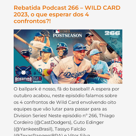
Rebatida Podcast 266 – WILD CARD
2023, o que esperar dos 4
confrontos?!
O ballpark é nosso, fã do baseball! A espera por
outubro acabou, neste episódio falamos sobre
os 4 confrontos de Wild Card envolvendo oito
equipes que vão lutar para passar para as
Division Series! Neste episódio nº 266, Thiago
Cordeiro (@CastDodgers), Guto Edinger
(@YankeesBrasil), Tassyo Falcão
(@TexasRangersBRA) e Vitor Silva