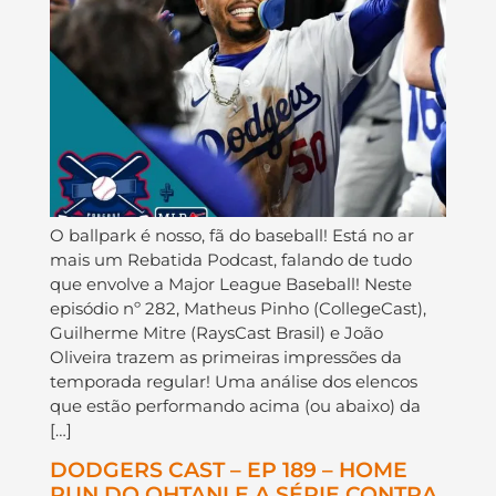
O ballpark é nosso, fã do baseball! Está no ar
mais um Rebatida Podcast, falando de tudo
que envolve a Major League Baseball! Neste
episódio nº 282, Matheus Pinho (CollegeCast),
Guilherme Mitre (RaysCast Brasil) e João
Oliveira trazem as primeiras impressões da
temporada regular! Uma análise dos elencos
que estão performando acima (ou abaixo) da
[…]
DODGERS CAST – EP 189 – HOME
RUN DO OHTANI E A SÉRIE CONTRA