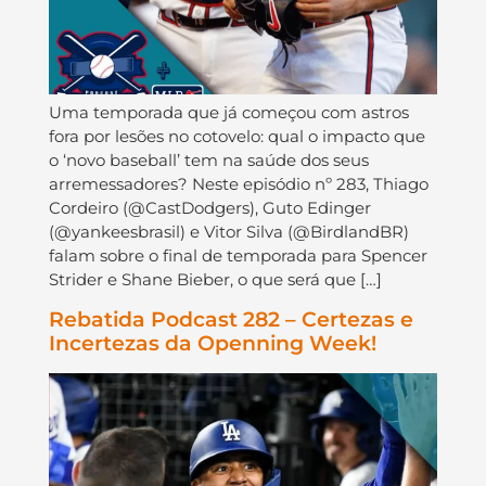
Uma temporada que já começou com astros
fora por lesões no cotovelo: qual o impacto que
o ‘novo baseball’ tem na saúde dos seus
arremessadores? Neste episódio nº 283, Thiago
Cordeiro (@CastDodgers), Guto Edinger
(@yankeesbrasil) e Vitor Silva (@BirdlandBR)
falam sobre o final de temporada para Spencer
Strider e Shane Bieber, o que será que […]
Rebatida Podcast 282 – Certezas e
Incertezas da Openning Week!