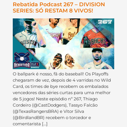
Rebatida Podcast 267 – DIVISION
SERIES: SÓ RESTAM 8 VIVOS!
O ballpark é nosso, fã do baseball! Os Playoffs
chegaram de vez, depois de 4 varridas no Wild
Card, os times de bye recebem os embalados
vencedores das séries curtas para uma melhor
de 5 jogos! Neste episódio nº 267, Thiago
Cordeiro (@CastDodgers), Tassyo Falcão
(@TexasRangersBRA) e Vitor Silva
(@BirdlandBR) recebem o torcedor e
comentarista […]