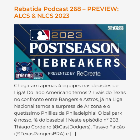
Rebatida Podcast 268 – PREVIEW:
ALCS & NLCS 2023
Chegaram apenas 4 equipes nas decisões de
Liga! Do lado Americano temos 2 rivais do Texas
no confronto entre Rangers e Astros, já na Liga
Nacional temos a surpresa de Arizona e o
quetíssimo Phillies da Philadelphia! O ballpark
é nosso, fã do baseball! Neste episódio nº 268,
Thiago Cordeiro (@CastDodgers), Tassyo Falcão
(@TexasRangersBRA) e […]