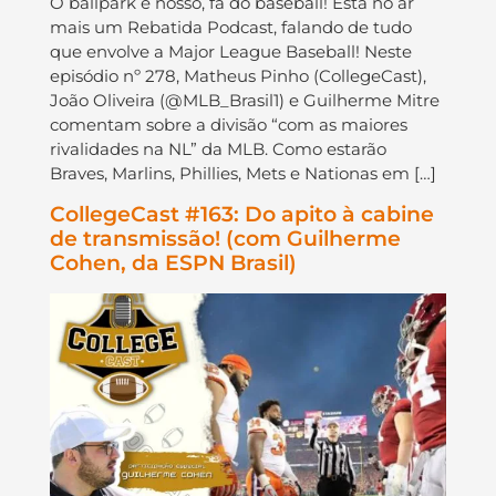
O ballpark é nosso, fã do baseball! Está no ar
mais um Rebatida Podcast, falando de tudo
que envolve a Major League Baseball! Neste
episódio nº 278, Matheus Pinho (CollegeCast),
João Oliveira (@MLB_Brasil1) e Guilherme Mitre
comentam sobre a divisão “com as maiores
rivalidades na NL” da MLB. Como estarão
Braves, Marlins, Phillies, Mets e Nationas em […]
CollegeCast #163: Do apito à cabine
de transmissão! (com Guilherme
Cohen, da ESPN Brasil)