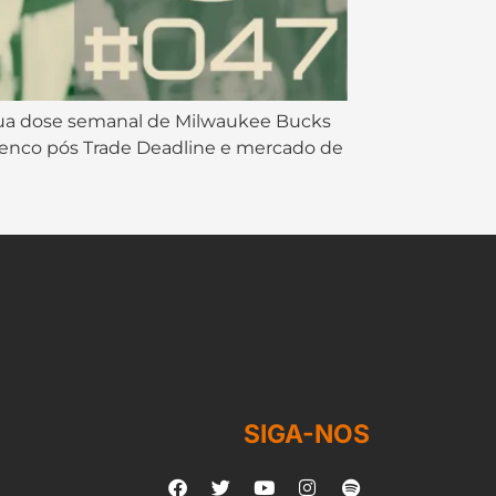
 sua dose semanal de Milwaukee Bucks
lenco pós Trade Deadline e mercado de
SIGA-NOS