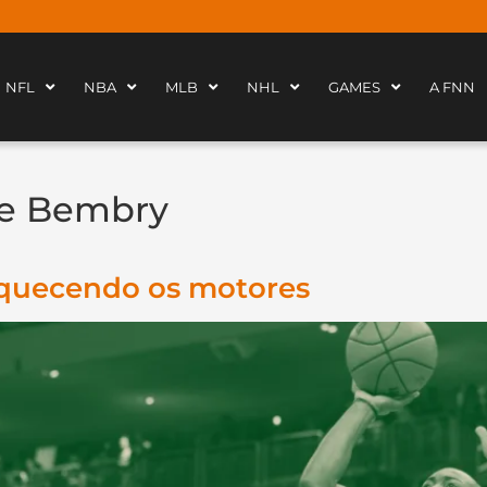
NFL
NBA
MLB
NHL
GAMES
A FNN
e Bembry
Aquecendo os motores