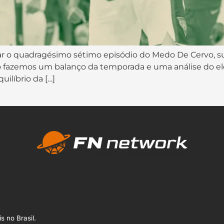
o ar o quadragésimo sétimo episódio do Medo De Cervo,
o fazemos um balanço da temporada e uma análise do e
ilíbrio da […]
s no Brasil.