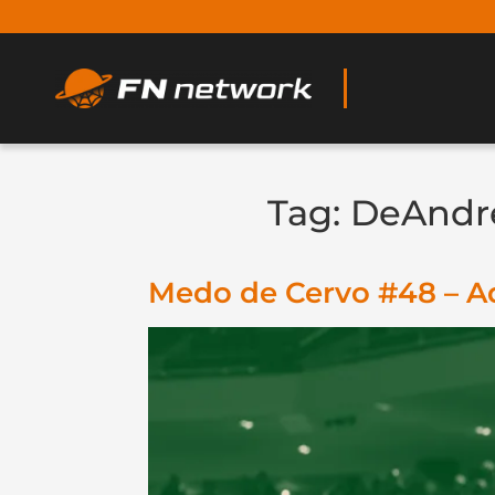
Tag:
DeAndr
Medo de Cervo #48 – 