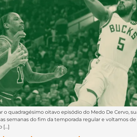
 ar o quadragésimo oitavo episódio do Medo De Cervo, 
as semanas do fim da temporada regular e voltamos de 
 […]