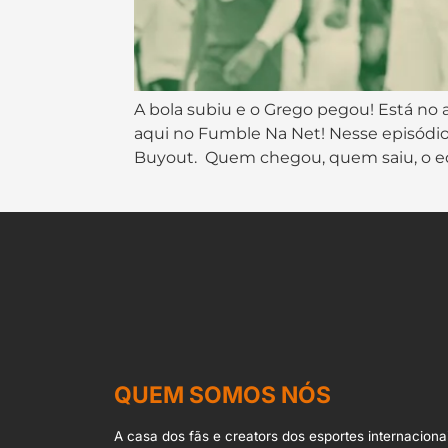
A bola subiu e o Grego pegou! Está n
aqui no Fumble Na Net! Nesse episódi
Buyout. Quem chegou, quem saiu, o equ
QUEM SOMOS NÓS
A casa dos fãs e creators dos esportes internacionai