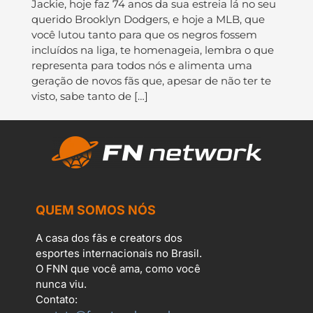
Jackie, hoje faz 74 anos da sua estreia lá no seu
querido Brooklyn Dodgers, e hoje a MLB, que
você lutou tanto para que os negros fossem
incluídos na liga, te homenageia, lembra o que
representa para todos nós e alimenta uma
geração de novos fãs que, apesar de não ter te
visto, sabe tanto de […]
QUEM SOMOS NÓS
A casa dos fãs e creators dos
esportes internacionais no Brasil.
O FNN que você ama, como você
nunca viu.
Contato: