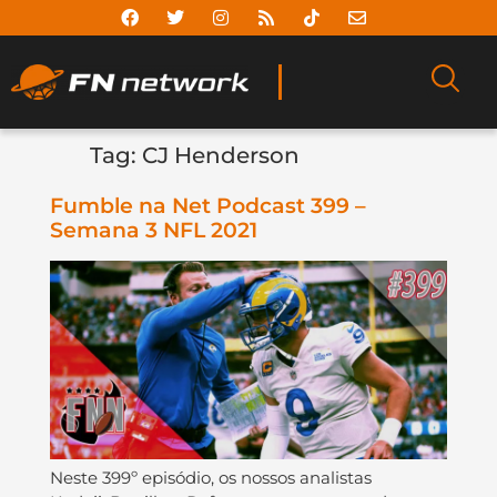
Tag:
CJ Henderson
Fumble na Net Podcast 399 –
Semana 3 NFL 2021
Neste 399º episódio, os nossos analistas