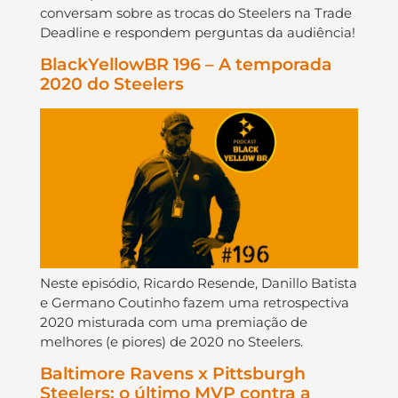
conversam sobre as trocas do Steelers na Trade
Deadline e respondem perguntas da audiência!
BlackYellowBR 196 – A temporada
2020 do Steelers
Neste episódio, Ricardo Resende, Danillo Batista
e Germano Coutinho fazem uma retrospectiva
2020 misturada com uma premiação de
melhores (e piores) de 2020 no Steelers.
Baltimore Ravens x Pittsburgh
Steelers: o último MVP contra a