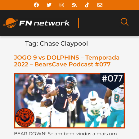
Tag:
Chase Claypool
JOGO 9 vs DOLPHINS – Temporada
2022 – BearsCave Podcast #077
BEAR DOWN! Sejam bem-vindos a mais um