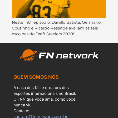
Neste 148º episódio, Danillo Batista, Germano
Coutinho e Ricardo Resende avaliam as seis
escolhas do Draft Steelers 2020!
QUEM SOMOS NÓS
A casa dos fãs e creators dos
esportes internacionais no Brasil.
O FNN que você ama, como você
nunca viu.
Contato:
contato@fnnetwork.com.br