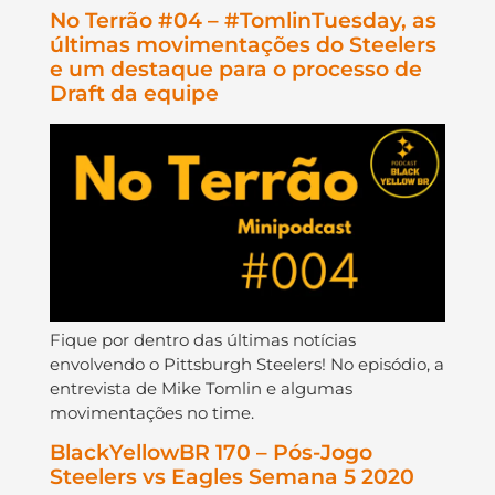
No Terrão #04 – #TomlinTuesday, as
últimas movimentações do Steelers
e um destaque para o processo de
Draft da equipe
Fique por dentro das últimas notícias
envolvendo o Pittsburgh Steelers! No episódio, a
entrevista de Mike Tomlin e algumas
movimentações no time.
BlackYellowBR 170 – Pós-Jogo
Steelers vs Eagles Semana 5 2020