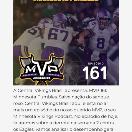
A Central Vikings Brasil apresenta: MVP 161:
Minnesota Fumbles. Salve nação do sangue
roxo, Central Vikings Brasil aqui e está no ar
mais um episódio do nosso querido MVP, o seu
Minnesota Vikings Podcast. No episódio de hoje,
falaremos sobre a derrota na semana 2 contra
os Eagles, vamos analisar o desempenho geral