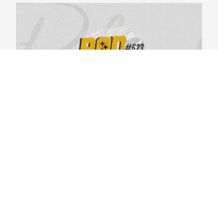
BlackYellowBR 623 – Primeiras Impressões do
Steelers Camp 2026
04/08/2026
VER CONTEÚDO