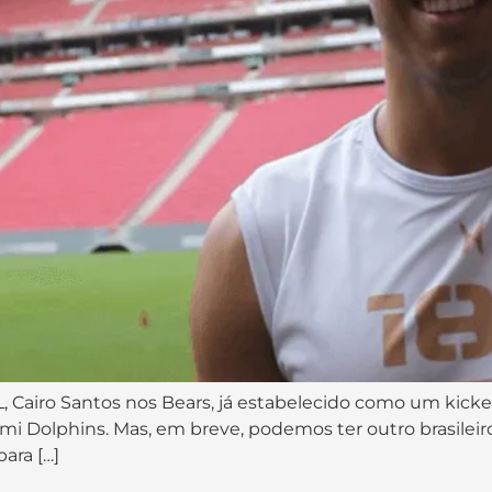
L, Cairo Santos nos Bears, já estabelecido como um kicker
i Dolphins. Mas, em breve, podemos ter outro brasileiro
ara […]