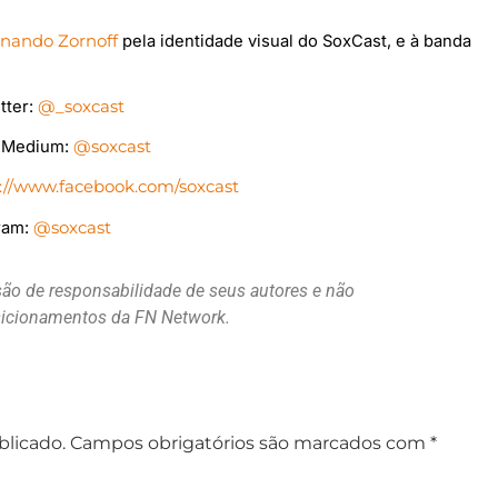
rnando Zornoff
pela identidade visual do SoxCast, e à banda
tter:
@_soxcast
o Medium:
@soxcast
s://www.facebook.com/soxcast
gram:
@soxcast
são de responsabilidade de seus autores e não
osicionamentos da FN Network.
blicado.
Campos obrigatórios são marcados com
*