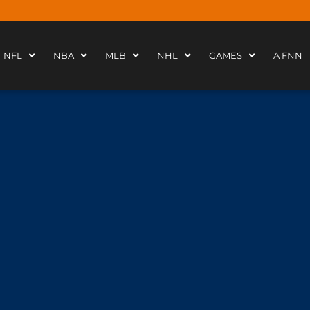
NFL
NBA
MLB
NHL
GAMES
A FNN