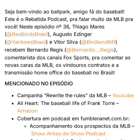
Seja bem-vindo ao ballpark, amigo fã do baseball!
Este é o Rebatida Podcast, pra falar muito de MLB pra
você! Neste episódio nº 36, Thiago Mares
(
), Augusto Edinger
@RedbirdsBrasil
(
) e Vitor Silva (
)
@YankeesBrasil
@BirdlandBR
recebem Bernardo Regis (
),
@Bernardo__Regis
comentarista dos canais Fox Sports, pra comentar as
novas caras da MLB, os vindouros contratos e a
transmissão home office do baseball no Brasil!
MENCIONADO NO EPISÓDIO
Campanha “Rewrite the rules” da MLB –
Youtube
All Heart: The baseball life of Frank Torre –
Amazon
Cobertura em podcast em fumblenanet.com.br:
Acompanhamento dos prospectos da MLB –
Show Antes do Show Podcast