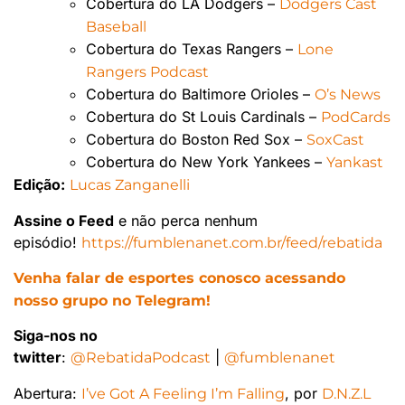
Cobertura do LA Dodgers –
Dodgers Cast
Baseball
Cobertura do Texas Rangers –
Lone
Rangers Podcast
Cobertura do Baltimore Orioles –
O’s News
Cobertura do St Louis Cardinals –
PodCards
Cobertura do Boston Red Sox –
SoxCast
Cobertura do New York Yankees –
Yankast
Edição:
Lucas Zanganelli
Assine o Feed
e não perca nenhum
episódio!
https://fumblenanet.com.br/feed/rebatida
Venha falar de esportes conosco acessando
nosso grupo no Telegram!
Siga-nos no
twitter
:
|
@RebatidaPodcast
@fumblenanet
Abertura:
, por
I’ve Got A Feeling I’m Falling
D.N.Z.L