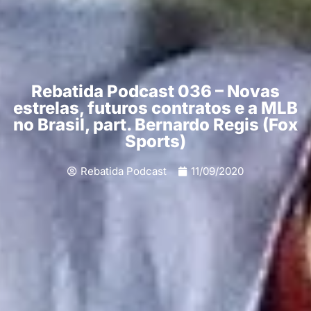
Rebatida Podcast 036 – Novas
estrelas, futuros contratos e a MLB
no Brasil, part. Bernardo Regis (Fox
Sports)
Rebatida Podcast
11/09/2020