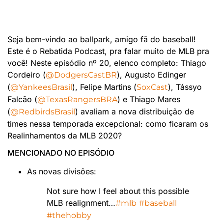
Seja bem-vindo ao ballpark, amigo fã do baseball!
Este é o Rebatida Podcast, pra falar muito de MLB pra
você! Neste episódio nº 20, elenco completo: Thiago
Cordeiro (
), Augusto Edinger
@DodgersCastBR
(
), Felipe Martins (
), Tássyo
@YankeesBrasil
SoxCast
Falcão (
) e Thiago Mares
@TexasRangersBRA
(
) avaliam a nova distribuição de
@RedbirdsBrasil
times nessa temporada excepcional: como ficaram os
Realinhamentos da MLB 2020?
MENCIONADO NO EPISÓDIO
As novas divisões:
Not sure how I feel about this possible
MLB realignment…
#mlb
#baseball
#thehobby