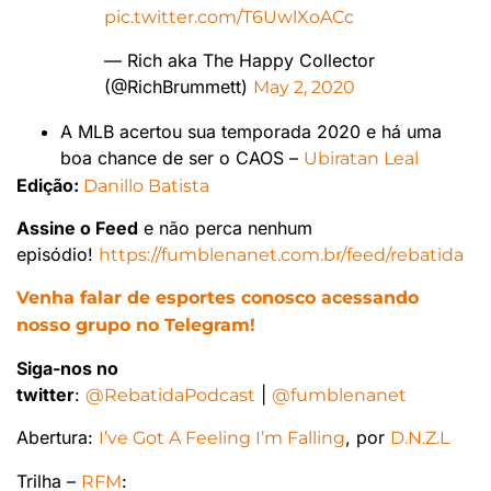
pic.twitter.com/T6UwlXoACc
— Rich aka The Happy Collector
(@RichBrummett)
May 2, 2020
A MLB acertou sua temporada 2020 e há uma
boa chance de ser o CAOS –
Ubiratan Leal
Edição:
Danillo Batista
Assine o Feed
e não perca nenhum
episódio!
https://fumblenanet.com.br/feed/rebatida
Venha falar de esportes conosco acessando
nosso grupo no Telegram!
Siga-nos no
twitter
:
|
@RebatidaPodcast
@fumblenanet
Abertura:
, por
I’ve Got A Feeling I’m Falling
D.N.Z.L
Trilha –
:
RFM