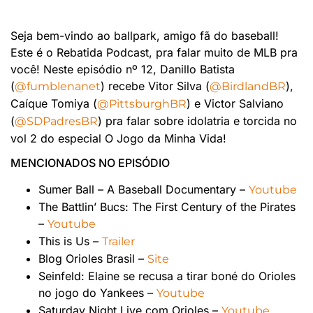
Seja bem-vindo ao ballpark, amigo fã do baseball!
Este é o Rebatida Podcast, pra falar muito de MLB pra
você! Neste episódio nº 12, Danillo Batista
(
) recebe Vitor Silva (
),
@fumblenanet
@BirdlandBR
Caíque Tomiya (
) e Victor Salviano
@PittsburghBR
(
) pra falar sobre idolatria e torcida no
@SDPadresBR
vol 2 do especial O Jogo da Minha Vida!
MENCIONADOS NO EPISÓDIO
Sumer Ball – A Baseball Documentary –
Youtube
The Battlin’ Bucs: The First Century of the Pirates
–
Youtube
This is Us –
Trailer
Blog Orioles Brasil –
Site
Seinfeld: Elaine se recusa a tirar boné do Orioles
no jogo do Yankees –
Youtube
Saturday Night Live com Orioles –
Youtube