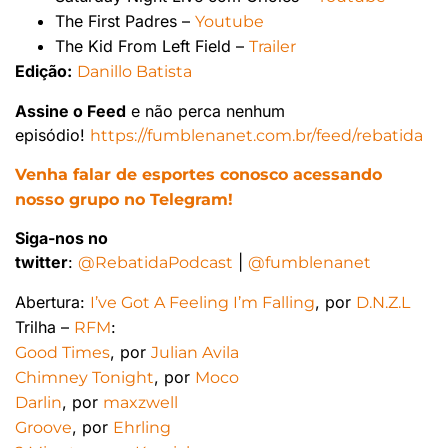
The First Padres –
Youtube
The Kid From Left Field –
Trailer
Edição:
Danillo Batista
Assine o Feed
e não perca nenhum
episódio!
https://fumblenanet.com.br/feed/rebatida
Venha falar de esportes conosco acessando
nosso grupo no Telegram!
Siga-nos no
twitter
:
|
@RebatidaPodcast
@fumblenanet
Abertura:
, por
I’ve Got A Feeling I’m Falling
D.N.Z.L
Trilha –
:
RFM
, por
Good Times
Julian Avila
, por
Chimney Tonight
Moco
, por
Darlin
maxzwell
, por
Groove
Ehrling