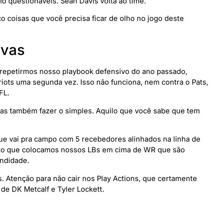
o questionáveis. Sean Davis volta ao time.
nco coisas que você precisa ficar de olho no jogo deste
ivas
 repetirmos nosso playbook defensivo do ano passado,
riots uma segunda vez. Isso não funciona, nem contra o Pats,
FL.
 mas também fazer o simples. Aquilo que você sabe que tem
ue vai pra campo com 5 recebedores alinhados na linha de
isto que colocamos nossos LBs em cima de WR que são
undidade.
s. Atenção para não cair nos Play Actions, que certamente
de DK Metcalf e Tyler Lockett.