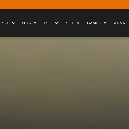
NFL
NBA
MLB
NHL
GAMES
A FNN