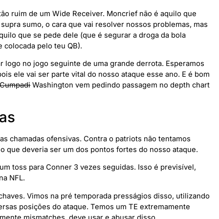
tão ruim de um Wide Receiver. Moncrief não é aquilo que
o supra sumo, o cara que vai resolver nossos problemas, mas
quilo que se pede dele (que é segurar a droga da bola
e colocada pelo teu QB).
r logo no jogo seguinte de uma grande derrota. Esperamos
is ele vai ser parte vital do nosso ataque esse ano. E é bom
Cumpadi
Washington vem pedindo passagem no depth chart
as
as chamadas ofensivas. Contra o patriots não tentamos
 que deveria ser um dos pontos fortes do nosso ataque.
m toss para Conner 3 vezes seguidas. Isso é previsível,
 na NFL.
 chaves. Vimos na pré temporada presságios disso, utilizando
versas posições do ataque. Temos um TE extremamente
mente mismatches, deve usar e abusar disso.