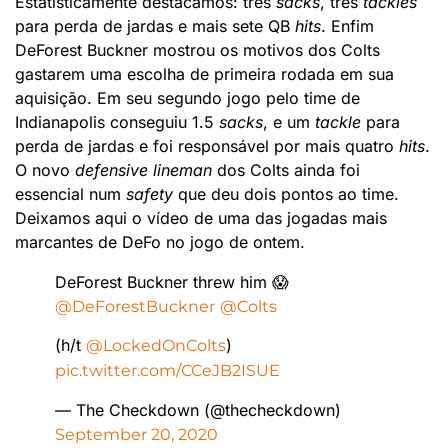
Estatisticamente destacamos: três
sacks
, três
tackles
para perda de jardas e mais sete QB
hits
. Enfim
DeForest Buckner mostrou os motivos dos Colts
gastarem uma escolha de primeira rodada em sua
aquisição. Em seu segundo jogo pelo time de
Indianapolis conseguiu 1.5
sacks
, e um
tackle
para
perda de jardas e foi responsável por mais quatro
hits
.
O novo
defensive lineman
dos Colts ainda foi
essencial num
safety
que deu dois pontos ao time.
Deixamos aqui o vídeo de uma das jogadas mais
marcantes de DeFo no jogo de ontem.
DeForest Buckner threw him 😱
@DeForestBuckner
@Colts
(h/t
)
@LockedOnColts
pic.twitter.com/CCeJB2ISUE
— The Checkdown (@thecheckdown)
September 20, 2020