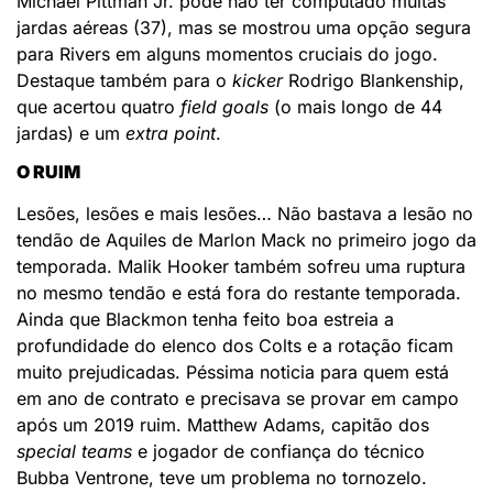
Michael Pittman Jr. pode não ter computado muitas
jardas aéreas (37), mas se mostrou uma opção segura
para Rivers em alguns momentos cruciais do jogo.
Destaque também para o
kicker
Rodrigo Blankenship,
que acertou quatro
field goals
(o mais longo de 44
jardas) e um
extra point
.
O RUIM
Lesões, lesões e mais lesões… Não bastava a lesão no
tendão de Aquiles de Marlon Mack no primeiro jogo da
temporada. Malik Hooker também sofreu uma ruptura
no mesmo tendão e está fora do restante temporada.
Ainda que Blackmon tenha feito boa estreia a
profundidade do elenco dos Colts e a rotação ficam
muito prejudicadas. Péssima noticia para quem está
em ano de contrato e precisava se provar em campo
após um 2019 ruim. Matthew Adams, capitão dos
special teams
e jogador de confiança do técnico
Bubba Ventrone, teve um problema no tornozelo.