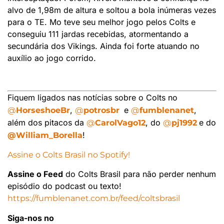
alvo de 1,98m de altura e soltou a bola inúmeras vezes
para o TE. Mo teve seu melhor jogo pelos Colts e
conseguiu 111 jardas recebidas, atormentando a
secundária dos Vikings. Ainda foi forte atuando no
auxílio ao jogo corrido.
Fiquem ligados nas notícias sobre o Colts no
,
e
,
@
HorseshoeBr
@
potrosbr
@
fumblenanet
além dos pitacos da
, do
e do
@
CarolVago12
@
pj1992
!
@William_Borella
Assine o Colts Brasil no Spotify!
Assine o Feed
do Colts Brasil para não perder nenhum
episódio do podcast ou texto!
https://fumblenanet.com.br/feed/coltsbrasil
Siga-nos no