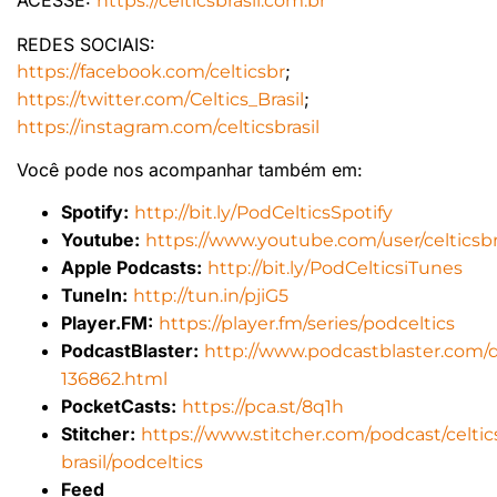
ACESSE:
https://celticsbrasil.com.br
REDES SOCIAIS:
;
https://facebook.com/celticsbr
;
https://twitter.com/Celtics_Brasil
https://instagram.com/celticsbrasil
Você pode nos acompanhar também em:
Spotify:
http://bit.ly/PodCelticsSpotify
Youtube:
https://www.youtube.com/user/celticsbr
Apple Podcasts:
http://bit.ly/PodCelticsiTunes
TuneIn:
http://tun.in/pjiG5
Player.FM:
https://player.fm/series/podceltics
PodcastBlaster:
http://www.podcastblaster.com/d
136862.html
PocketCasts:
https://pca.st/8q1h
Stitcher:
https://www.stitcher.com/podcast/celtic
brasil/podceltics
Feed