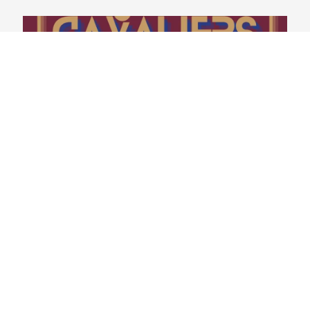
Cavaliers Brasil 56 – LeBron não veio. E agora?
29/07/2026
VER CONTEÚDO