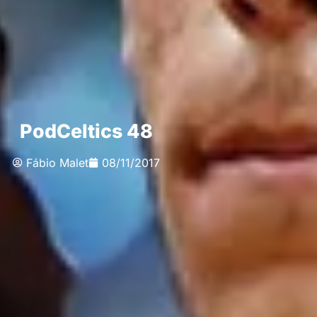
PodCeltics 48
Fábio Malet
08/11/2017