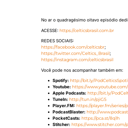
No ar o quadragésimo oitavo episódio dedi
ACESSE:
https://celticsbrasil.com.br
REDES SOCIAIS:
https://facebook.com/celticsbr
;
https://twitter.com/Celtics_Brasil
;
https://instagram.com/celticsbrasil
Você pode nos acompanhar também em:
Spotify:
http://bit.ly/PodCelticsSpoti
Youtube:
https://www.youtube.com/us
Apple Podcasts:
http://bit.ly/PodCe
TuneIn:
http://tun.in/pjiG5
Player.FM:
https://player.fm/series/
PodcastBlaster:
http://www.podcast
PocketCasts:
https://pca.st/8q1h
Stitcher:
https://www.stitcher.com/po