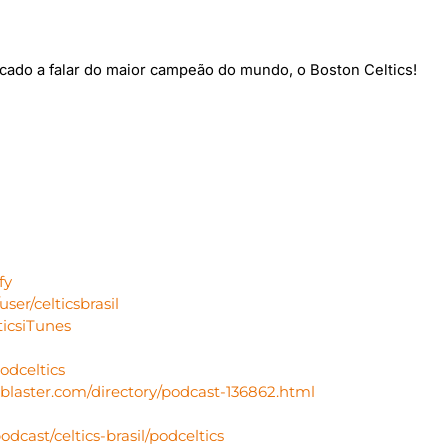
cado a falar do maior campeão do mundo, o Boston Celtics!
fy
er/celticsbrasil
lticsiTunes
podceltics
blaster.com/directory/podcast-136862.html
dcast/celtics-brasil/podceltics