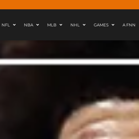
NFL
NBA
MLB
NHL
GAMES
A FNN