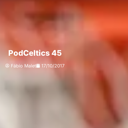
PodCeltics 45
Fábio Malet
17/10/2017