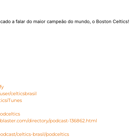
cado a falar do maior campeão do mundo, o Boston Celtics!
fy
er/celticsbrasil
lticsiTunes
podceltics
blaster.com/directory/podcast-136862.html
dcast/celtics-brasil/podceltics