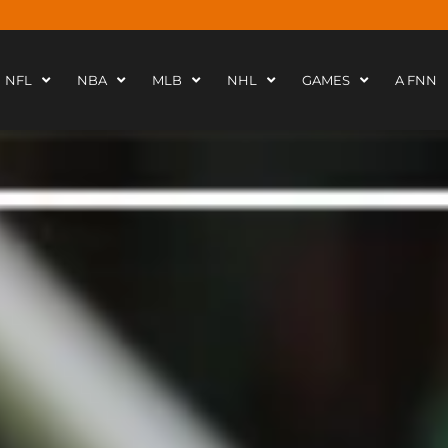
NFL
NBA
MLB
NHL
GAMES
A FNN