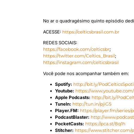
No ar o quadragésimo quinto episódio dedi
ACESSE:
https://celticsbrasil.com.br
REDES SOCIAIS:
https://facebook.com/celticsbr
;
https://twitter.com/Celtics_Brasil
;
https://instagram.com/celticsbrasil
Você pode nos acompanhar também em:
Spotify:
http://bit.ly/PodCelticsSpoti
Youtube:
https://www.youtube.com/us
Apple Podcasts:
http://bit.ly/PodCe
TuneIn:
http://tun.in/pjiG5
Player.FM:
https://player.fm/series/
PodcastBlaster:
http://www.podcast
PocketCasts:
https://pca.st/8q1h
Stitcher:
https://www.stitcher.com/po