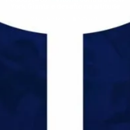
York Giants e desafio na altitude
Blue Star Brasil
15/09/2017