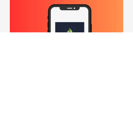
Hard Count Podcast Episódio 269 – Análise
Divisões – NFC North
03/08/2026
VER CONTEÚDO