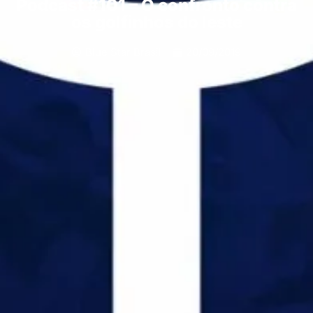
Podcast #101 – O confronto contra
os golfinhos do leste
Blue Star Brasil
20/09/2019