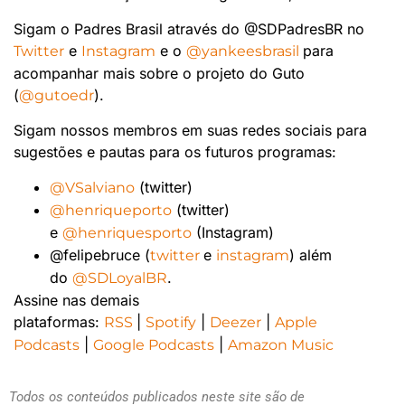
Sigam o Padres Brasil através do @SDPadresBR no
e
e o
para
Twitter
Instagram
@yankeesbrasil
acompanhar mais sobre o projeto do Guto
(
).
@gutoedr
Sigam nossos membros em suas redes sociais para
sugestões e pautas para os futuros programas:
(twitter)
@VSalviano
(twitter)
@henriqueporto
e
(Instagram)
@henriquesporto
@felipebruce (
e
) além
twitter
instagram
do
.
@SDLoyalBR
Assine nas demais
plataformas:
|
|
|
RSS
Spotify
Deezer
Apple
|
|
Podcasts
Google Podcasts
Amazon Music
Todos os conteúdos publicados neste site são de