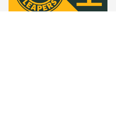
Lambeau Leapers #399 – Espionando o rival:
Detroit Lions
03/08/2026
VER CONTEÚDO