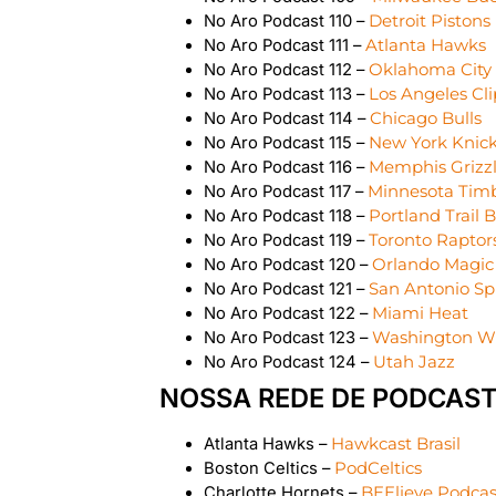
No Aro Podcast 110 –
Detroit Pistons
No Aro Podcast 111 –
Atlanta Hawks
No Aro Podcast 112 –
Oklahoma City
No Aro Podcast 113 –
Los Angeles Cl
No Aro Podcast 114 –
Chicago Bulls
No Aro Podcast 115 –
New York Knic
No Aro Podcast 116 –
Memphis Grizzl
No Aro Podcast 117 –
Minnesota Tim
No Aro Podcast 118 –
Portland Trail 
No Aro Podcast 119 –
Toronto Raptor
No Aro Podcast 120 –
Orlando Magic
No Aro Podcast 121 –
San Antonio Sp
No Aro Podcast 122 –
Miami Heat
No Aro Podcast 123 –
Washington W
No Aro Podcast 124 –
Utah Jazz
NOSSA REDE DE PODCAST
Atlanta Hawks –
Hawkcast Brasil
Boston Celtics –
PodCeltics
Charlotte Hornets –
BEElieve Podcas