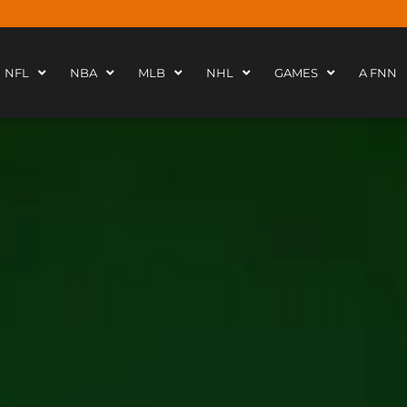
NFL
NBA
MLB
NHL
GAMES
A FNN