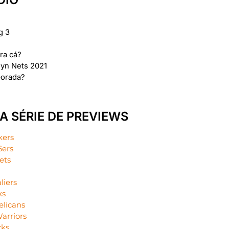
g 3
ra cá?
lyn Nets 2021
porada?
A SÉRIE DE PREVIEWS
kers
6ers
ets
liers
ks
elicans
arriors
cks