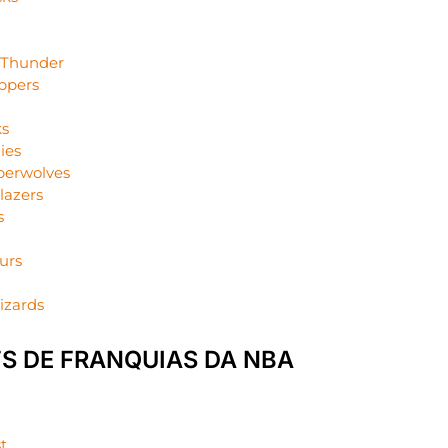
 Thunder
ippers
ks
ies
berwolves
Blazers
s
urs
izards
S DE FRANQUIAS DA NBA
t