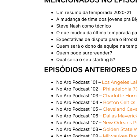
Um resumo da temporada 2020-21
A mudança de time dos jovens pra Bi
Steve Nash como técnico
O que mudou da última temporada pa
Expectativas de disputa para o Brook
Quem será o dono da equipe na tem
Quem pode surpreender?
Qual seria o seu starting 5?
EPISÓDIOS ANTERIORES D
No Aro Podcast 101 –
Los Angeles La
No Aro Podcast 102 –
Philadelphia 7
No Aro Podcast 103 –
Charlotte Horn
No Aro Podcast 104 –
Boston Celtics
No Aro Podcast 105 –
Cleveland Cava
No Aro Podcast 106 –
Dallas Maveric
No Aro Podcast 107 –
New Orleans P
No Aro Podcast 108 –
Golden State W
No Aro Podcast 109 –
Milwaukee Bu